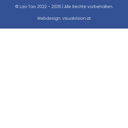
© Lao Tao 2022 – 2026 | Alle Rechte vorbehalten.
Webdesign:
visualvision.at